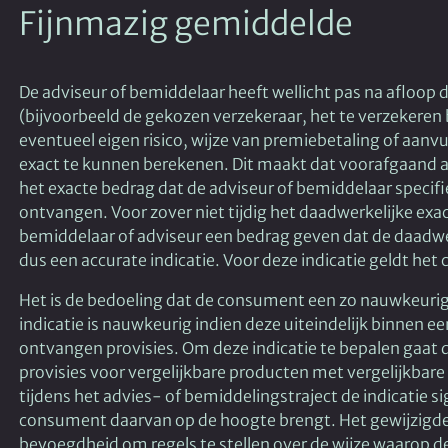
Fijnmazig gemiddelde
De adviseur of bemiddelaar heeft wellicht pas na afloo
(bijvoorbeeld de gekozen verzekeraar, het te verzekeren 
eventueel eigen risico, wijze van premiebetaling of aanv
exact te kunnen berekenen. Dit maakt dat voorafgaand a
het exacte bedrag dat de adviseur of bemiddelaar specifi
ontvangen. Voor zover niet tijdig het daadwerkelijke exa
bemiddelaar of adviseur een bedrag geven dat de daadwe
dus een accurate indicatie. Voor deze indicatie geldt he
Het is de bedoeling dat de consument een zo nauwkeurig mo
indicatie is nauwkeurig indien deze uiteindelijk binnen ee
ontvangen provisies. Om deze indicatie te bepalen gaat 
provisies voor vergelijkbare producten met vergelijkbare 
tijdens het advies- of bemiddelingstraject de indicatie si
consument daarvan op de hoogte brengt. Het gewijzigde 
bevoegdheid om regels te stellen over de wijze waarop d