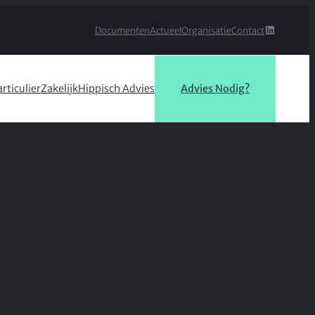
LinkedIn
Documenten
Actueel
Organisatie
Contact
rticulier
Zakelijk
Hippisch Advies
Advies Nodig?