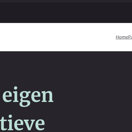
Home
Pa
 eigen
ctieve